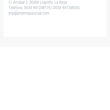
C/ Arrubal 2,
26006
Logroño
, La Rioja.
Teléfono:
0034 941248176
|
0034 941248355
jmp@jmarinopascual.com